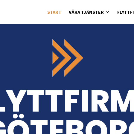
START
VÅRA TJÄNSTER
FLYTTF
LYTTFIR
GÖTEBOR