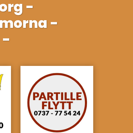
borg -
rmorna -
 -