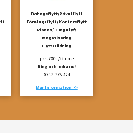
t
Bohagsflytt/Privatflytt
ytt
Företagsflytt/ Kontorsflytt
Pianon/ Tunga lyft
Magasinering
Flyttstädning
pris 700:-/timme
Ring och boka nu!
0737-775 424
Mer Information >>