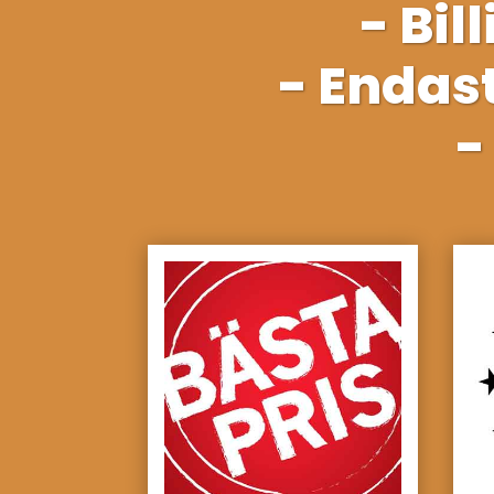
- Bil
- Endas
-