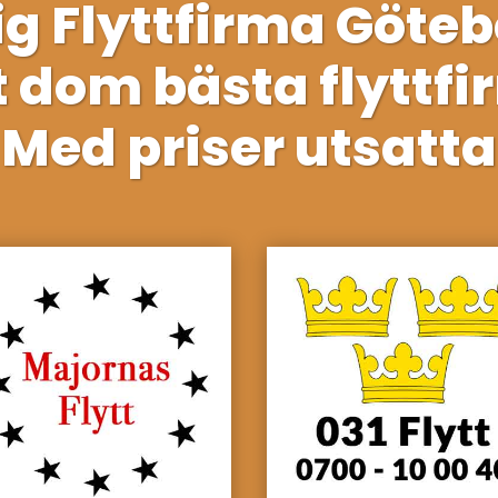
lig Flyttfirma Göte
t dom bästa flyttfi
 Med priser utsatta