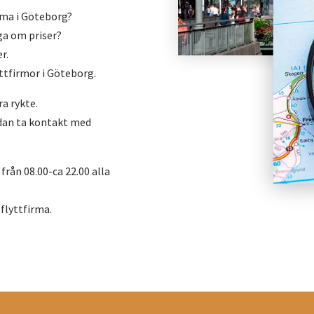
irma i Göteborg?
ga om priser?
r.
yttfirmor i Göteborg.
a rykte.
sedan ta kontakt med
 från 08.00-ca 22.00 alla
 flyttfirma.