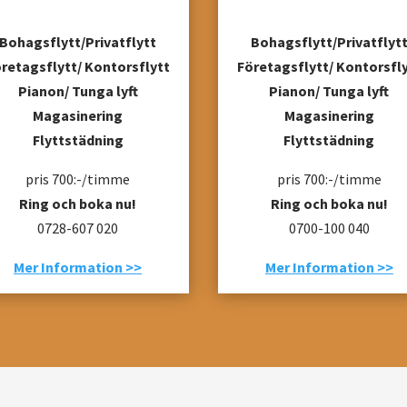
Bohagsflytt/Privatflytt
Bohagsflytt/Privatflyt
retagsflytt/ Kontorsflytt
Företagsflytt/ Kontorsfl
Pianon/ Tunga lyft
Pianon/ Tunga lyft
Magasinering
Magasinering
Flyttstädning
Flyttstädning
pris 700:-/timme
pris 700:-/timme
Ring och boka nu!
Ring och boka nu!
0728-607 020
0700-100 040
Mer Information >>
Mer Information >>